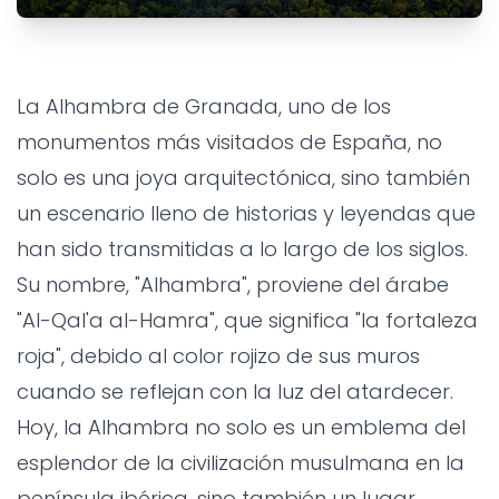
GRANADA
ALHAMBRA
ARCHITECTURE
Historia y Leyendas de la
La Alhambra de Granada, uno de los
Alhambra de Granada: Un
monumentos más visitados de España, no
Tesoro de Magia y Misterio
solo es una joya arquitectónica, sino también
un escenario lleno de historias y leyendas que
Grandes Villas SL
•
1 year ago
han sido transmitidas a lo largo de los siglos.
Su nombre, "Alhambra", proviene del árabe
"Al-Qal'a al-Hamra", que significa "la fortaleza
roja", debido al color rojizo de sus muros
cuando se reflejan con la luz del atardecer.
Hoy, la Alhambra no solo es un emblema del
esplendor de la civilización musulmana en la
península ibérica, sino también un lugar