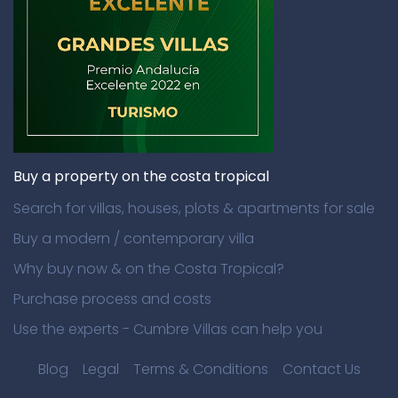
Buy a property on the costa tropical
Search for villas, houses, plots & apartments for sale
Buy a modern / contemporary villa
Why buy now & on the Costa Tropical?
Purchase process and costs
Use the experts - Cumbre Villas can help you
Blog
Legal
Terms & Conditions
Contact Us