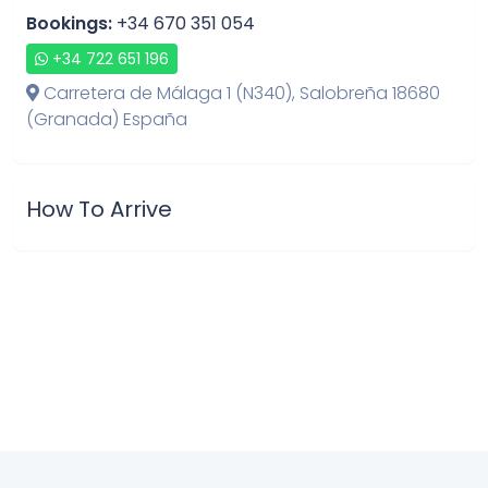
Bookings:
+34 670 351 054
+34 722 651 196
Carretera de Málaga 1 (N340), Salobreña 18680
(Granada) España
How To Arrive
Write us to book your villa
×
How To
Close