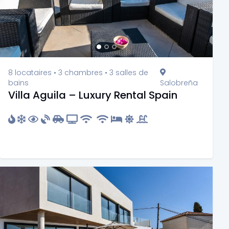
8 locataires • 3 chambres • 3 salles de
bains
Salobreña
Villa Aguila – Luxury Rental Spain