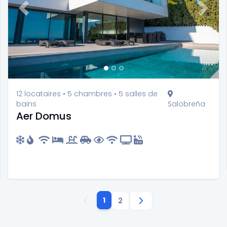
t
Previous
Next
12 locataires • 5 chambres • 5 salles de
bains
Salobreña
Aer Domus
1
2