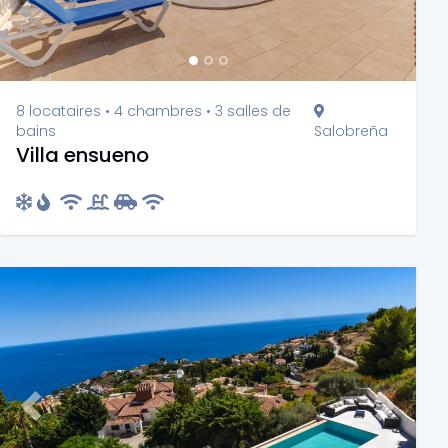
8 locataires • 4 chambres • 3 salles de
bains
Salobreña
Villa ensueno
Previous
Next