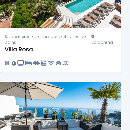
10 locataires • 4 chambres • 4 salles de
bains
Salobreña
Villa Rosa
Previous
Next