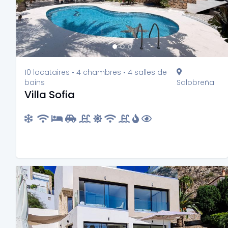
10 locataires • 4 chambres • 4 salles de
bains
Salobreña
Villa Sofia