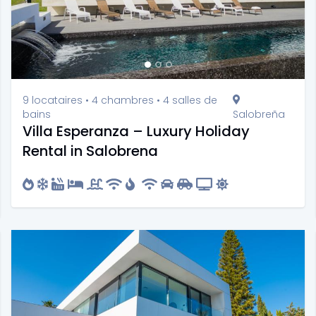
9 locataires • 4 chambres • 4 salles de
bains
Salobreña
Villa Esperanza – Luxury Holiday
Rental in Salobrena