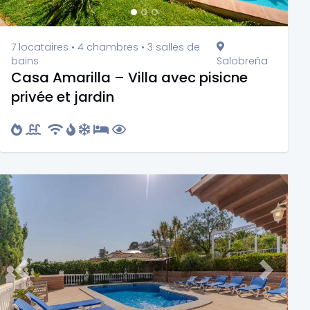
7 locataires • 4 chambres • 3 salles de
bains
Salobreña
Casa Amarilla – Villa avec pisicne
privée et jardin
Previous
Next