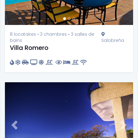
8 locataires • 3 chambres • 3 salles de
bains
Salobreña
Villa Romero
t
Previous
Next