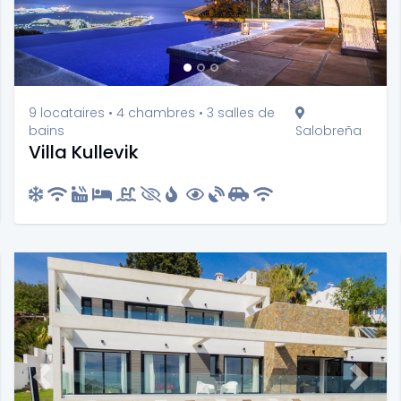
9 locataires • 4 chambres • 3 salles de
bains
Salobreña
Villa Kullevik
t
Previous
Next